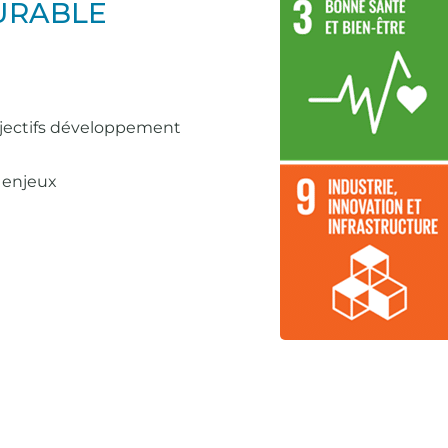
URABLE
jectifs développement
 enjeux