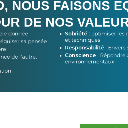
D, NOUS FAISONS É
UR DE NOS VALEU
arole donnée
Sobriété
: optimiser les
et techniques
 déguiser sa pensée
Responsabilité
: Envers 
ère
Conscience
: Répondre 
nce de l’autre,
environnementaux
ation