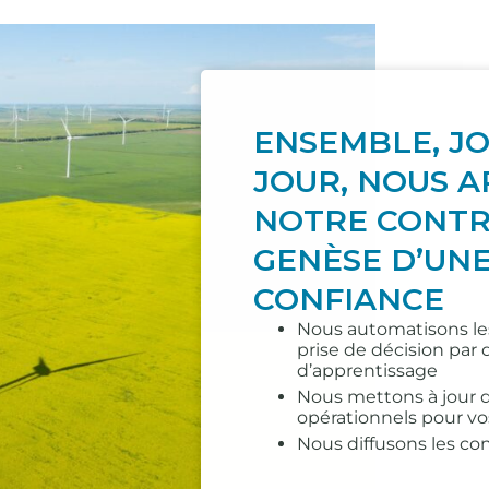
ENSEMBLE, J
JOUR, NOUS 
NOTRE CONTR
GENÈSE D’UNE
CONFIANCE
Nous automatisons les
prise de décision par
d’apprentissage
Nous mettons à jour 
opérationnels pour v
Nous diffusons les co