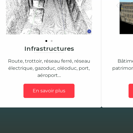
Infrastructures
Route, trottoir, réseau ferré, réseau
Bâtime
électrique, gazoduc, oléoduc, port,
patrimon
aéroport…
En savoir plus