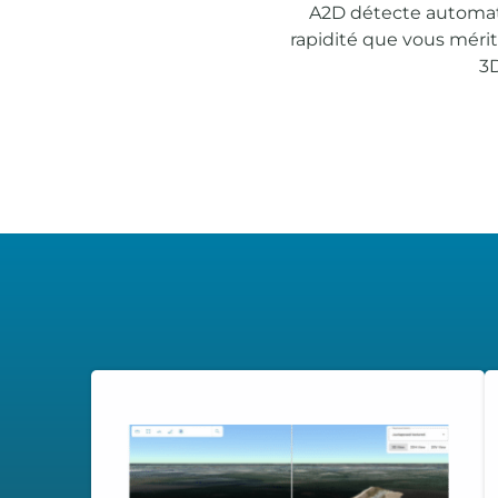
A2D détecte automati
rapidité que vous méri
3