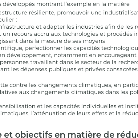
ys développés montrant l’exemple en la matière
structure résiliente, promouvoir une industrialisat
ulier :
’infrastructure et adapter les industries afin de les
et un recours accru aux technologies et procédés i
gissant dans la mesure de ses moyens
ientifique, perfectionner les capacités technologiq
ys en développement, notamment en encourageant 
ersonnes travaillant dans le secteur de la reche
ssant les dépenses publiques et privées consacré
utte contre les changements climatiques, en particu
elatives aux changements climatiques dans les polit
 sensibilisation et les capacités individuelles et in
matiques, l’atténuation de leurs effets et la rédu
et objectifs en matière de réduc