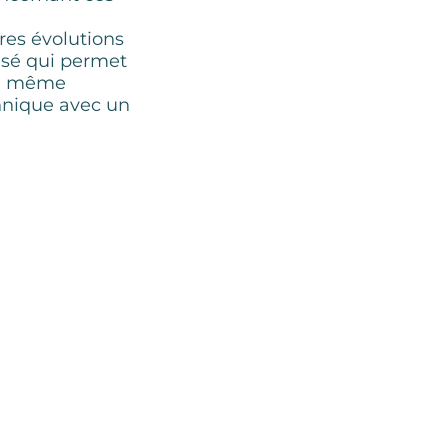
ères évolutions
isé qui permet
 un même
hnique avec un