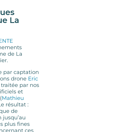
gues
ue La
ENTE
chements
ime de La
ier.
e par captation
tions drone
Eric
traitée par nos
ficiels et
(
Mathieu
Le résultat :
ique de
 jusqu’au
 plus fines
oncernant ces