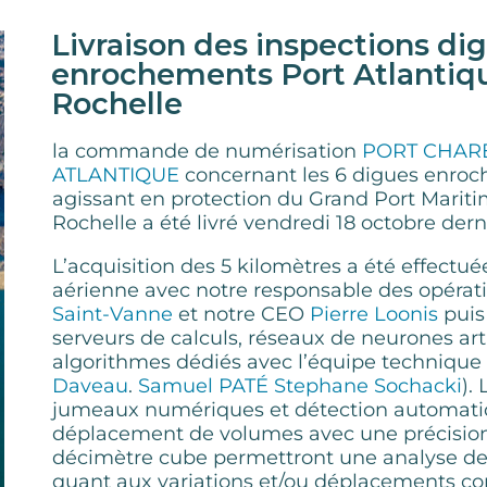
Livraison des inspections di
enrochements Port Atlantiq
Rochelle
la commande de numérisation
PORT CHAR
ATLANTIQUE
concernant les 6 digues enro
agissant en protection du Grand Port Marit
Rochelle a été livré vendredi 18 octobre dern
L’acquisition des 5 kilomètres a été effectué
aérienne avec notre responsable des opéra
Saint-Vanne
et notre CEO
Pierre Loonis
puis 
serveurs de calculs, réseaux de neurones arti
algorithmes dédiés avec l’équipe technique 
Daveau
.
Samuel PATÉ
Stephane Sochacki
). 
jumeaux numériques et détection automat
déplacement de volumes avec une précision
décimètre cube permettront une analyse des
quant aux variations et/ou déplacements c